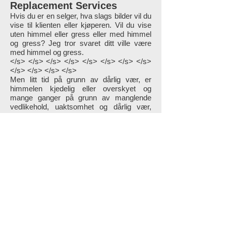
Replacement Services
Hvis du er en selger, hva slags bilder vil du
vise til klienten eller kjøperen. Vil du vise
uten himmel eller gress eller med himmel
og gress? Jeg tror svaret ditt ville være
med himmel og gress.
</s> </s> </s> </s> </s> </s> </s> </s>
</s> </s> </s> </s>
Men litt tid på grunn av dårlig vær, er
himmelen kjedelig eller overskyet og
mange ganger på grunn av manglende
vedlikehold, uaktsomhet og dårlig vær,
skiftende sesong gressdøde.
</s> </s> </s> </s> </s> </s> </s> </s>
</s> </s> </s> </s>
Våre dyktige bildebehandlingsfagfolk kan
kompetent endre himmel og gress i
eiendomsbildene dine. Vi kan få bildene
dine til å se mer attraktive og slående ut.
Hvis fotografiene dine har kjedelig og
vasket himmel, kan vi rette dem og
erstatte dem med en klar og lys himmel.
Outsourcing sky change services til
Krishtech India og få tilgang til profesjonelle
og ekspert sky sky-tjenester til en