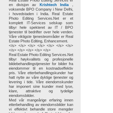
Real Estate Photo Editing Services er
en divisjon av
Krishtech India
,
voksende BPO Company i New Delhi,
i hovedstaden i India. Real Estate
Photo Editing Services.Net er et
komplett IT-Services selskap som
tilbyr hele spekteret av IT / BPO
tjenester til bedrifter over hele verden.
Våre viktigste tjenesteområder er Real
Estate Photo Editing, Enhancement.
</s> </s> </s> </s> </s> </s> </s>
</s> </s> </s> </s> </s>
Real Estate Photo Editing Services.Net
tilbyr høykvalitets og profesjonelle
bildebehandlingstjenester for bilder fra
eiendommer til en kostnadseffektiv
pris. Våre etterbehandlingskunder har
hatt nytte av våre dyktige tjenester og
levering i tide. Våre eiendomskunder
har imponert sine kunder med lyse,
klare, attraktive og tydelige
eiendomsbilder.
Med vår mangeårige erfaring innen
etterbehandling av eiendomsbilder kan
vi effektivt behandle store mengder