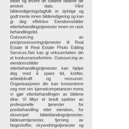
bilder og levere de fullførte bildene før
ønsket dato. Våre
bilderedigeringsfagfolk er dyktige og
godt trente innen bilderedigering og kan
gi deg effektive Eiendomsbilder
etterbehandlingstjenester innen en rask
behandlingstid.
Outsourcing av
postprosesseringstjenester til Real
Estate til Real Estate Photo Editing
Services.Net kan gi virksomheten din
et konkurransefortrinn. Outsourcing av
eiendomsbilder
etterbehandlingstjenester kan hjelpe
deg med å spare tid, krefter,
arbeidskraft og ressurser.
Organisasjonen din kan konsentrere
seg mer om kjernekompetansen mens
vi gjør etterbehandlingen av bildene
dine. Vi tilbyr et bredt spekter av
profesjonelle tjenester for
postbehandling etter eiendom, for
eksempel bildeblandingstjenester,
bildesømtjenester, fjerning av
fargestoffer, skyendringstjenester og