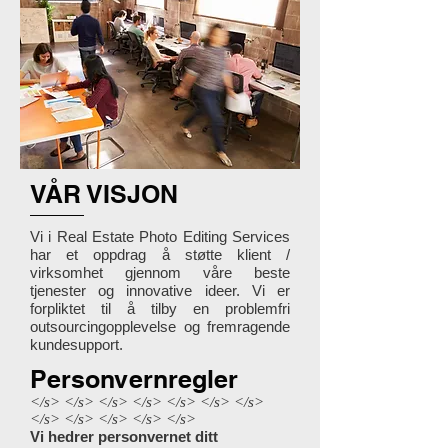
VÅR VISJON
Vi i Real Estate Photo Editing Services
har et oppdrag å støtte klient /
virksomhet gjennom våre beste
tjenester og innovative ideer. Vi er
forpliktet til å tilby en problemfri
outsourcingopplevelse og fremragende
kundesupport.
Personvernregler
</s> </s> </s> </s> </s> </s> </s>
</s> </s> </s> </s> </s>
Vi hedrer personvernet ditt