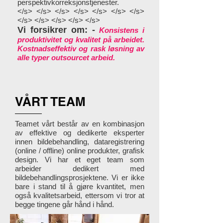
perspektivkorreksjonstjenester.
</s> </s> </s> </s> </s> </s> </s>
</s> </s> </s> </s> </s>
Vi forsikrer om: -
Konsistens i
produktivitet og kvalitet på arbeidet.
Kostnadseffektiv og rask løsning av
alle typer outsourcet arbeid.
VÅRT TEAM
Teamet vårt består av en kombinasjon
av effektive og dedikerte eksperter
innen bildebehandling, dataregistrering
(online / offline) online produkter, grafisk
design. Vi har et eget team som
arbeider dedikert med
bildebehandlingsprosjektene. Vi er ikke
bare i stand til å gjøre kvantitet, men
også kvalitetsarbeid, ettersom vi tror at
begge tingene går hånd i hånd.