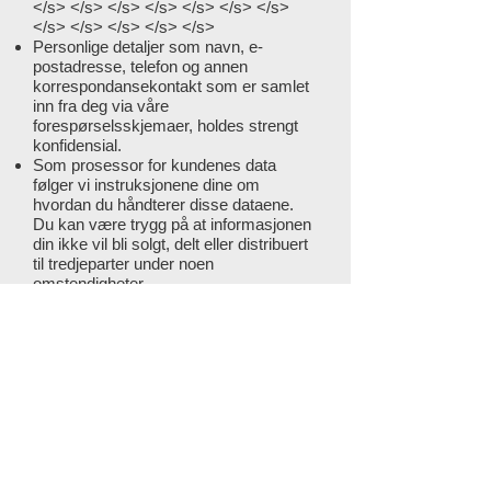
</s> </s> </s> </s> </s> </s> </s>
</s> </s> </s> </s> </s>
Personlige detaljer som navn, e-
postadresse, telefon og annen
korrespondansekontakt som er samlet
inn fra deg via våre
forespørselsskjemaer, holdes strengt
konfidensial.
Som prosessor for kundenes data
følger vi instruksjonene dine om
hvordan du håndterer disse dataene.
Du kan være trygg på at informasjonen
din ikke vil bli solgt, delt eller distribuert
til tredjeparter under noen
omstendigheter
Vi forhindrer uautorisert tilgang eller
avsløring ved hjelp av en rekke sikre
teknologier og prosesser
Hvordan kan vi hjelpe
deg?
Hvis du har spørsmål eller ønsker å
vite hvordan vi kan hjelpe din bedrift,
kan du kontakte oss på