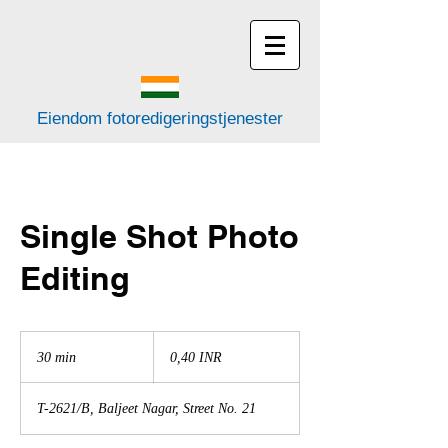
Eiendom fotoredigeringstjenester
Single Shot Photo
Editing
0,40
indiske
30 min
3
0,40 INR
rupier
0
m
T-2621/B, Baljeet Nagar, Street No. 21
i
n