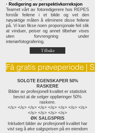
· Redigering av perspektivkorreksjon
Teamet vårt av fotoredigerere hos REPES
forstår feilene i et bilde og vet den
nøyaktige måten å eliminere disse feilene
på. Vi kan fikse noen proporsjonale feil slik
at vinduer, peiser og annet tilbehør vises
uten forvrengning under
interiørfotografering.
Tilbake
Få gratis prøveperiode | Sitat
SOLGTE EGENSKAPER 50%
RASKERE
Bilder av profesjonell kvalitet er statistisk
bevist at de selger oppføringer 50%
raskere.
</s> </s> </s> </s> </s> </s> </s> </s>
</s> </s> </s> </s>
ØK SALGSPRIS
Inkludert bilder av profesjonell kvalitet har
vist seg å øke salgsprisen på en eiendom