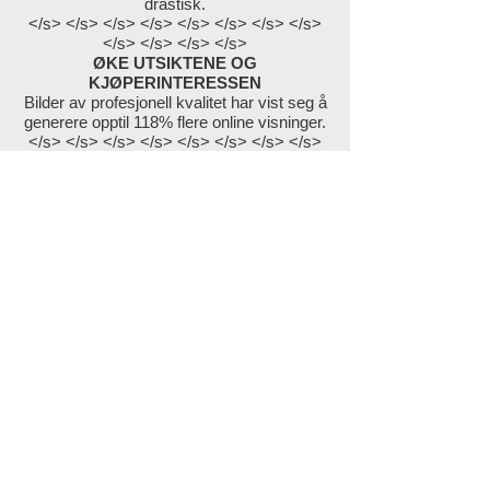
drastisk.
</s> </s> </s> </s> </s> </s> </s> </s>
</s> </s> </s> </s>
ØKE UTSIKTENE OG
KJØPERINTERESSEN
Bilder av profesjonell kvalitet har vist seg å
generere opptil 118% flere online visninger.
</s> </s> </s> </s> </s> </s> </s> </s>
</s> </s> </s> </s>
ØK SALGSPRIS
Inkludert bilder av profesjonell kvalitet har
vist seg å øke salgsprisen på en eiendom
drastisk.
</s> </s> </s> </s> </s> </s> </s> </s>
</s> </s> </s> </s>
HJEMKJØPERE ØNSKER Å SE VAKRE
BILDER
Diskuter prosjektet ditt med
oss