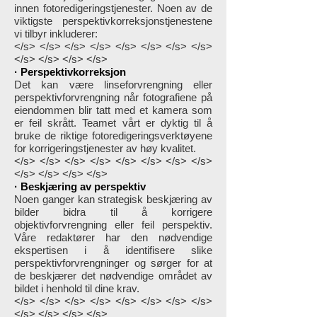
innen fotoredigeringstjenester. Noen av de
viktigste perspektivkorreksjonstjenestene
vi tilbyr inkluderer:
</s> </s> </s> </s> </s> </s> </s> </s>
</s> </s> </s> </s>
· Perspektivkorreksjon
Det kan være linseforvrengning eller
perspektivforvrengning når fotografiene på
eiendommen blir tatt med et kamera som
er feil skrått. Teamet vårt er dyktig til å
bruke de riktige fotoredigeringsverktøyene
for korrigeringstjenester av høy kvalitet.
</s> </s> </s> </s> </s> </s> </s> </s>
</s> </s> </s> </s>
· Beskjæring av perspektiv
Noen ganger kan strategisk beskjæring av
bilder bidra til å korrigere
objektivforvrengning eller feil perspektiv.
Våre redaktører har den nødvendige
ekspertisen i å identifisere slike
perspektivforvrengninger og sørger for at
de beskjærer det nødvendige området av
bildet i henhold til dine krav.
</s> </s> </s> </s> </s> </s> </s> </s>
</s> </s> </s> </s>