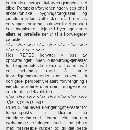
horisontale perspektivforvrengningene i et
bilde. Perspektivforvrengninger vises ofte i
arkitektoniske bygningsfotografier og
eiendomsbilder. Dette skjer når bilder tas
og vipper kameraet bakover for å passe i
hele bygningen. Linjene i bygningen som
ellers er parallelle ser ut til å konvergerer
på bildet.
</s> </s> </s> </s> </s> </s> </s> </s>
</s> </s> </s> </s>
Hos REPES benytter vi oss av
oppdateringer innen outsourcing-tjenester
for fotoperspektivkorreksjon. Teamet vårt
er behendig med å bruke
fotoredigeringsmetoder som brukes til å
korrigere perspektivrelatert forvrengning i
eiendomsbildene dine uten forringelse av
den totale bildekvaliteten.
</s> </s> </s> </s> </s> </s> </s> </s>
</s> </s> </s> </s>
REPES har levert korrigeringstjenester for
fotoperspektiv til klienter på
eiendomsdomenet. Teamet vårt har den
nødvendige erfaringen med å ha jobbet
med forskjellige kunder og gir det beste