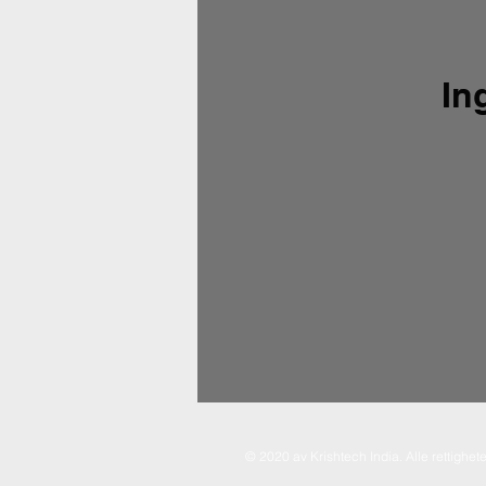
In
© 2020 av Krishtech India. Alle rettighete