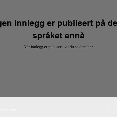
gen innlegg er publisert på de
språket ennå
Når innlegg er publisert, vil du se dem her.
HJEM
OM
T
r forbeholdt.