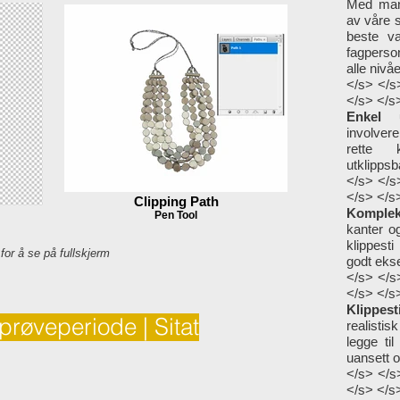
Med mang
av våre 
beste va
fagperso
alle nivåe
</s> </s
</s> </s
Enkel 
involvere
rette 
utklippsb
</s> </s
</s> </s
Clipping Path
Kompleks
Pen Tool
kanter o
klippest
 for å se på fullskjerm
godt ekse
</s> </s
</s> </s
Klippes
 prøveperiode | Sitat
realistis
legge ti
uansett o
</s> </s
</s> </s