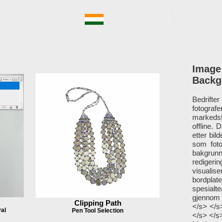
ngstjenester
HJEM
OM
T
Image
Backg
Bedrifte
fotografe
markeds
offline.
etter bil
som foto
bakgrun
redigerin
visualis
bordplat
spesial
gjennom 
Clipping Path
</s> </s
al
Pen Tool Selection
</s> </s