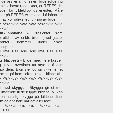
e års erfaring innen bilderedigering
spesialiserte redaktører, er REPES det
lget for bildeklippingstjenester. Våre
ner på REPES er i stand til å håndtere
r av kompleksitet i utklipp av bilder.
> </s> </s> </s> </s> </s> </s> </s>
> </s>
utklippsbane -
Prosjekter som
r utklipp av enkle bilder (med glatte,
kanter) kommer under enkle
anejobber.
> </s> </s> </s> </s> </s> </s> </s>
> </s>
 klippesti -
Bilder med flere kurver,
g ujevne overflater tar mye tid å lage
i på dem. Blomster og smykker er et
mpel på komplekse krav til klippesti.
> </s> </s> </s> </s> </s> </s> </s>
> </s>
ti med skygge -
Skygger gir et mer
k utseende til de klippte bildene. Vi kan
l en naturlig skygge på bildene dine,
m de originale har det eller ikke.
> </s> </s> </s> </s> </s> </s> </s>
> </s>