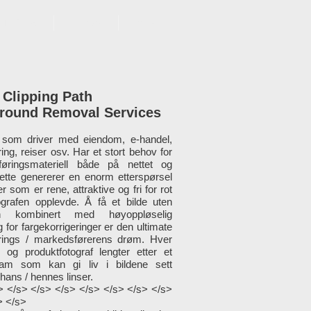
JENESTER
BLOGG
More
 Clipping Path
round Removal Services
r som driver med eiendom, e-handel,
ring, reiser osv. Har et stort behov for
føringsmateriell både på nettet og
 Dette genererer en enorm etterspørsel
der som er rene, attraktive og fri for rot
grafen opplevde. Å få et bilde uten
n kombinert med høyoppløselig
g for fargekorrigeringer er den ultimate
erings / markedsførerens drøm. Hver
e og produktfotograf lengter etter et
team som kan gi liv i bildene sett
hans / hennes linser.
> </s> </s> </s> </s> </s> </s> </s>
> </s>