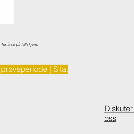
t for å se på fullskjerm
 prøveperiode | Sitat
Diskuter
oss