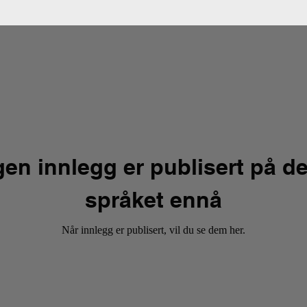
gen innlegg er publisert på de
språket ennå
Når innlegg er publisert, vil du se dem her.