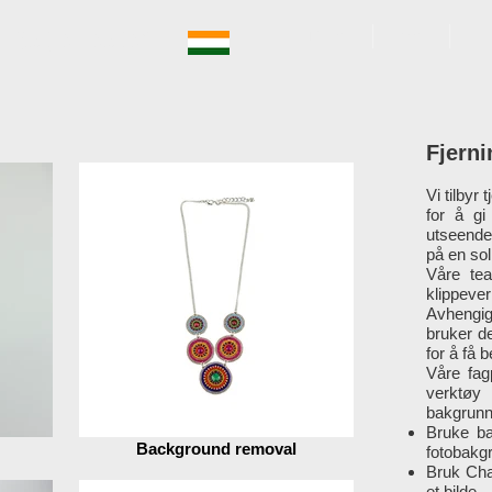
ngstjenester
HJEM
OM
T
Fjern
Vi tilbyr
for å gi
utseende,
på en sol
Våre tea
klippever
Avhengig
bruker d
for å få b
Våre fag
verktøy
bakgrunn
Bruke ba
Background removal
fotobakg
Bruk Cha
et bilde