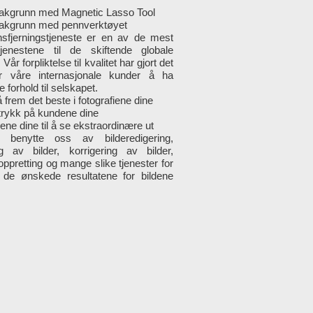
bakgrunn med Magnetic Lasso Tool
bakgrunn med pennverktøyet
sfjerningstjeneste er en av de mest
tjenestene til de skiftende globale
Vår forpliktelse til kvalitet har gjort det
or våre internasjonale kunder å ha
e forhold til selskapet.
 frem det beste i fotografiene dine
trykk på kundene dine
ldene dine til å se ekstraordinære ut
benytte oss av bilderedigering,
ng av bilder, korrigering av bilder,
oppretting og mange slike tjenester for
de ønskede resultatene for bildene