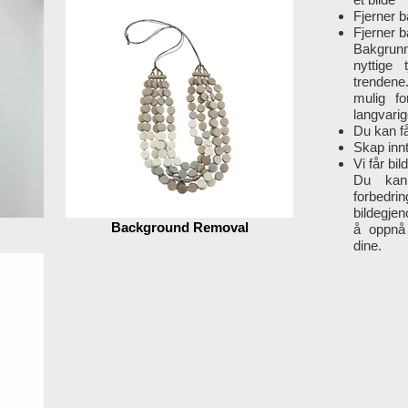
Fjerner 
Fjerner 
Bakgrunn
nyttige 
trendene. 
mulig f
langvarig
Du kan få
Skap inn
Vi får bi
Du kan 
forbedri
bildegjen
Background Removal
å oppnå 
dine.