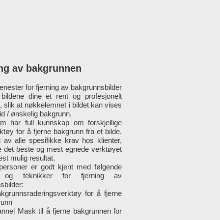
JENESTER
BLOGG
More
ing av bakgrunnen
 tjenester for fjerning av bakgrunnsbilder
 bildene dine et rent og profesjonelt
 slik at nøkkelemnet i bildet kan vises
id / ønskelig bakgrunn.
m har full kunnskap om forskjellige
ktøy for å fjerne bakgrunn fra et bilde.
 av alle spesifikke krav hos klienter,
e det beste og mest egnede verktøyet
est mulig resultat.
personer er godt kjent med følgende
 og teknikker for fjerning av
sbilder:
kgrunnsraderingsverktøy for å fjerne
runn
nnel Mask til å fjerne bakgrunnen for